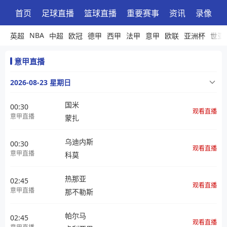
首页
足球直播
篮球直播
重要赛事
资讯
录像
NBA
英超
中超
欧冠
德甲
西甲
法甲
意甲
欧联
亚洲杯
世亚
意甲直播
2026-08-23 星期日
国米
00:30
观看直播
意甲直播
蒙扎
乌迪内斯
00:30
观看直播
意甲直播
科莫
热那亚
02:45
观看直播
意甲直播
那不勒斯
帕尔马
02:45
观看直播